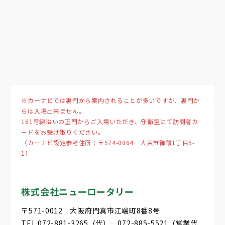
※カーナビでは裏門から案内されることが多いですが、裏門か
らは入場出来ません。
161号線沿いの正門からご入場いただき、守衛室にて訪問者カ
ードをお受け取りください。
（カーナビ設定参考住所：〒574-0064 大東市御領1丁目5-
1）
株式会社ニューロータリー
〒571-0012 大阪府門真市江端町8番8号
TEL 072-881-3265（代） 072-885-5521（営業代